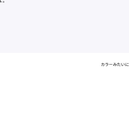
よ。
カラーみたいに