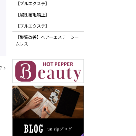
【プルエクステ】
【酸性縮毛矯正】
【プルエクステ】
【髪質改善】ヘアーエステ シー
ムレス
?