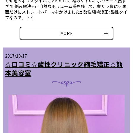
くせ毛のボブスタイル ごわついて、絡みやすい、ボリューム出す
ぎ?‼️ 悩み解決✨? 自然なボリューム感を残して、艶サラ髪に✨ 表
面だけにストレートパーマをかけました❣️ 酸性縮毛矯正❗️ 酸性タイ
プなので、 […]
MORE
2017/10/17
☆口コミ☆酸性クリニック縮毛矯正☆熊
本美容室