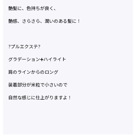
艶髪に、色持ちが良く、
艶感、さらさら、潤いのある髪に！
?プルエクステ?
グラデーション➕ハイライト
肩のラインからのロング
装着部分が米粒で小さいので
自然な感じに仕上がりますよ！