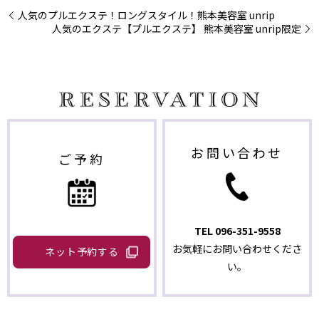
人気のプルエクステ！ロングスタイル！熊本美容室 unrip
人気のエクステ【プルエクステ】 熊本美容室 unrip限定
お問い合わせ
ご予約
TEL
096-351-9558
お気軽にお問い合わせくださ
ネット予約する
い。