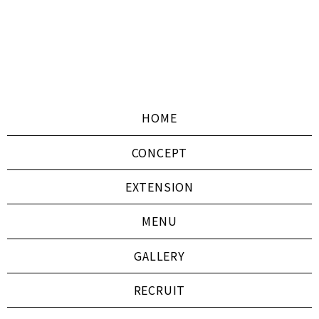
HOME
CONCEPT
EXTENSION
MENU
GALLERY
RECRUIT